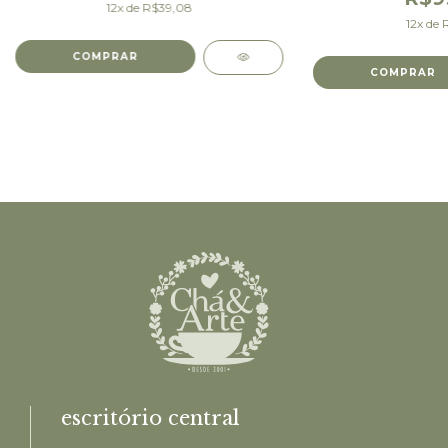
12
x de
R$39,08
12
x de
escritório central