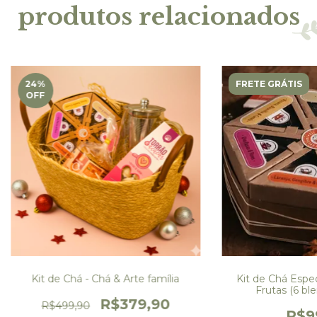
produtos relacionados
24
%
FRETE GRÁTIS
OFF
Kit de Chá - Chá & Arte família
Kit de Chá Espec
Frutas (6 ble
R$379,90
R$499,90
R$9