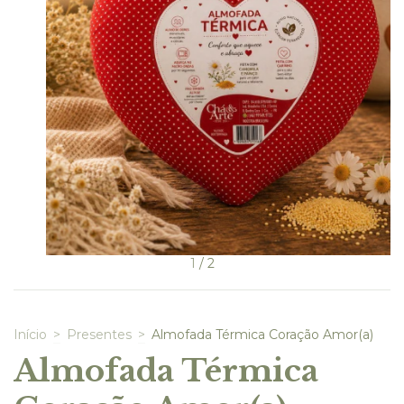
1
/
2
Início
>
Presentes
>
Almofada Térmica Coração Amor(a)
Almofada Térmica