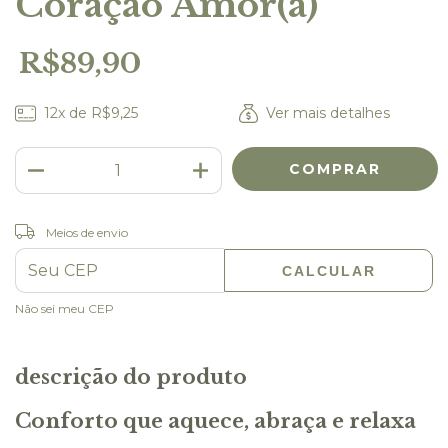
Coração Amor(a)
R$89,90
12
x de
R$9,25
Ver mais detalhes
Meios de envio
ALTERAR CEP
Entregas para o CEP:
CALCULAR
Não sei meu CEP
descrição do produto
Conforto que aquece, abraça e relaxa