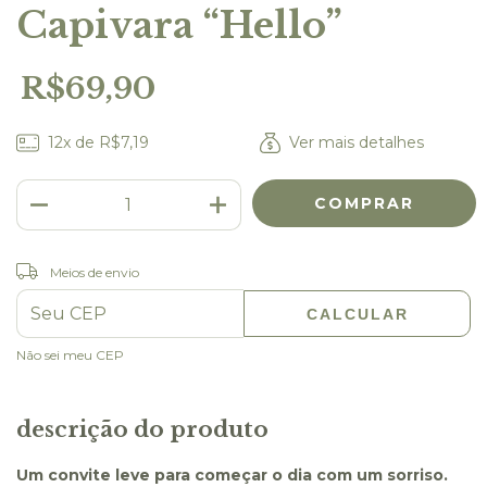
Capivara “Hello”
R$69,90
12
x de
R$7,19
Ver mais detalhes
Meios de envio
ALTERAR CEP
Entregas para o CEP:
CALCULAR
Não sei meu CEP
descrição do produto
Um convite leve para começar o dia com um sorriso.