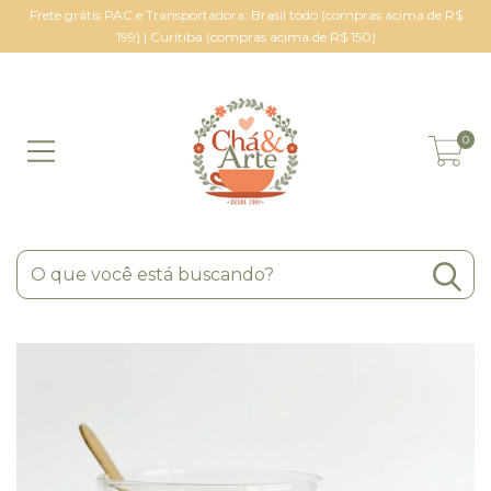
Frete grátis PAC e Transportadora: Brasil todo (compras acima de R$
199) | Curitiba (compras acima de R$ 150)
0