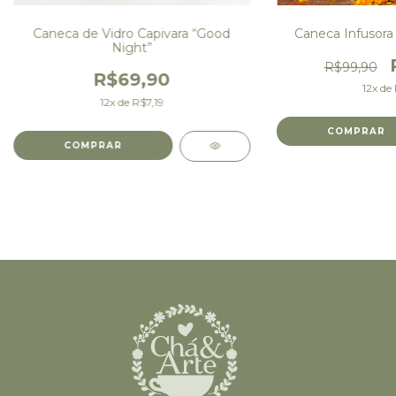
Caneca de Vidro Capivara “Good
Caneca Infusora 
Night”
R$99,90
R$69,90
12
x de
12
x de
R$7,19