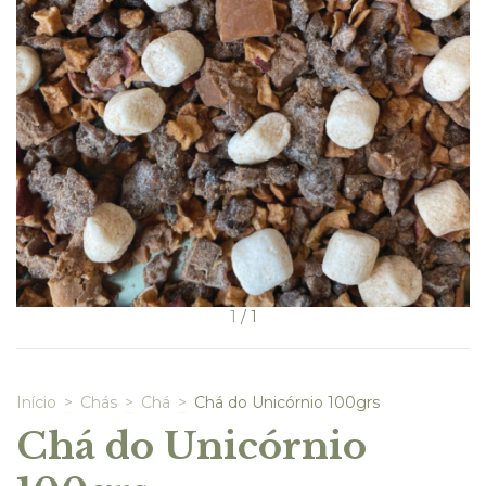
1
/
1
Início
>
Chás
>
Chá
>
Chá do Unicórnio 100grs
Chá do Unicórnio