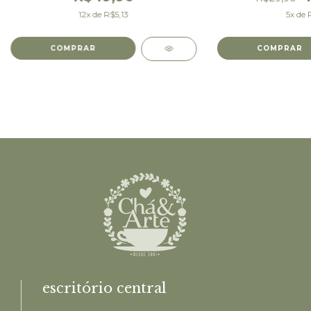
12
x de
R$5,13
5
x de
escritório central