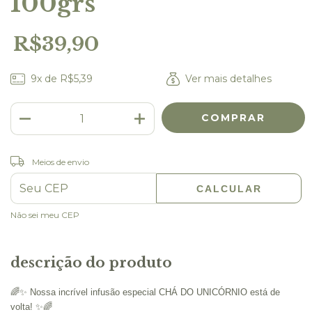
100grs
R$39,90
9
x de
R$5,39
Ver mais detalhes
Meios de envio
ALTERAR CEP
Entregas para o CEP:
CALCULAR
Não sei meu CEP
descrição do produto
🌈✨ Nossa incrível infusão especial CHÁ DO UNICÓRNIO está de
volta! ✨🌈