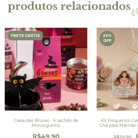
produtos relacionados
FRETE GRÁTIS
23
%
OFF
Caixa das Bruxas - 6 sachês de
Kit Pequenos Car
Morceguinho
Chá para Mamãe 
e Pla
R$49,90
R$29,90