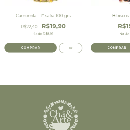
Camomila - 1° safra 100 grs
Hibiscus 
R$19,90
R$1
R$22,40
4
x de
R$5,91
4
x de