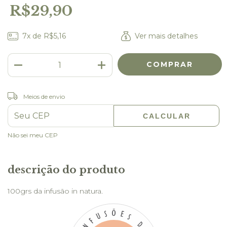
R$29,90
7
x de
R$5,16
Ver mais detalhes
Meios de envio
ALTERAR CEP
Entregas para o CEP:
CALCULAR
Não sei meu CEP
descrição do produto
100grs da infusão in natura.