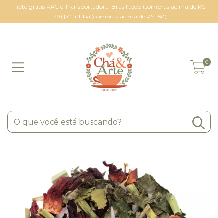
Frete grátis PAC e Transportadora: Brasil todo (compras acima de R$
199) | Curitiba (compras acima de R$ 150)
0