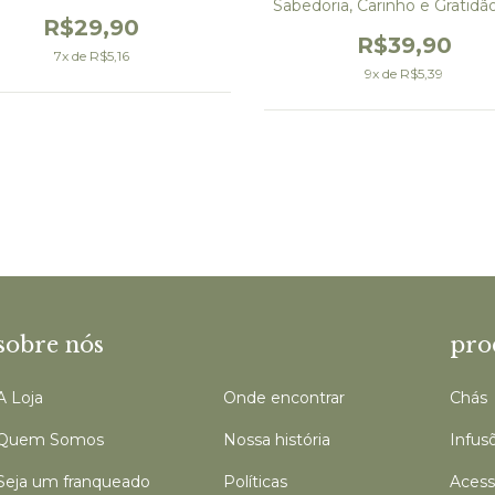
Sabedoria, Carinho e Gratidã
grs - Granel
R$29,90
R$39,90
7
x de
R$5,16
9
x de
R$5,39
sobre nós
pro
A Loja
Onde encontrar
Chás
Quem Somos
Nossa história
Infus
Seja um franqueado
Políticas
Acess