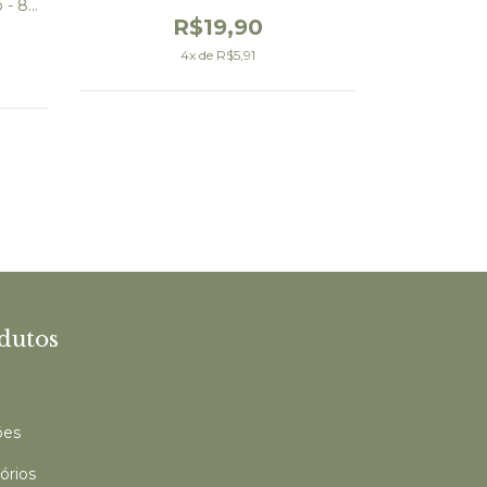
o - 80
R$19,90
4
x de
R$5,91
dutos
ões
órios