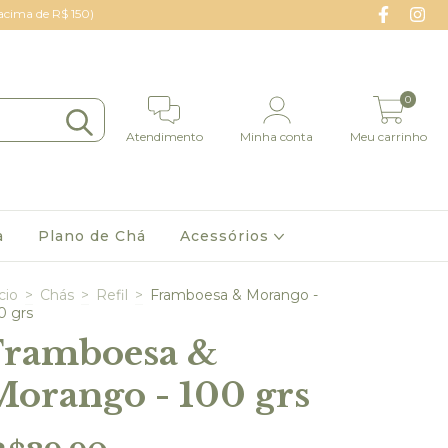
 acima de R$ 150)
0
Atendimento
Minha conta
Meu carrinho
a
Plano de Chá
Acessórios
cio
>
Chás
>
Refil
>
Framboesa & Morango -
0 grs
Framboesa &
Morango - 100 grs