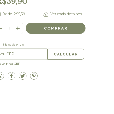
R$39,90
9
x de
R$5,39
Ver mais detalhes
Meios de envio
ALTERAR CEP
regas para o CEP:
CALCULAR
o sei meu CEP