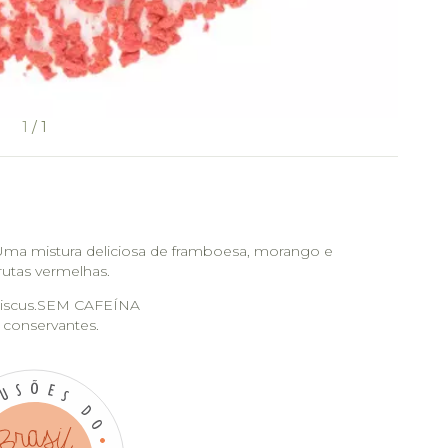
1
/
1
Uma mistura deliciosa de framboesa, morango e
rutas vermelhas.
biscus.SEM CAFEÍNA
e conservantes.