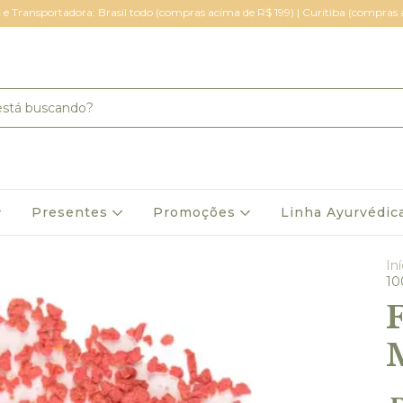
 e Transportadora: Brasil todo (compras acima de R$ 199) | Curitiba (compras
Presentes
Promoções
Linha Ayurvédic
Iní
10