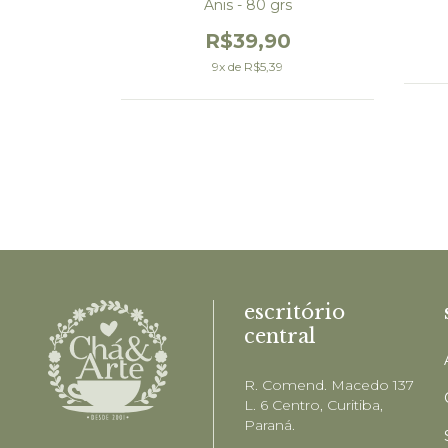
za 100grs
Anis - 80 grs
0
R$39,90
9
x de
R$5,39
escritório
central
R. Comend. Macedo 137
L. 6 Centro, Curitiba,
Paraná.