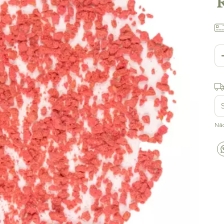
Ent
Nã