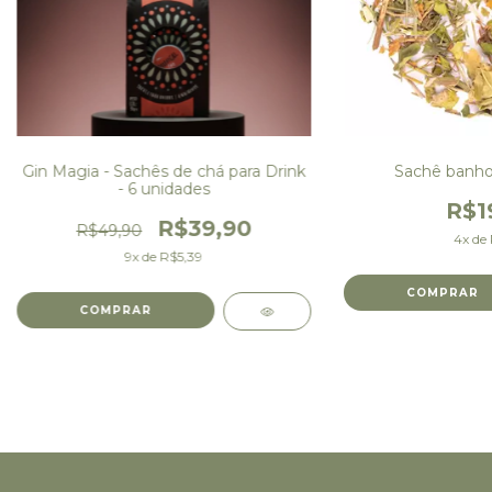
Gin Magia - Sachês de chá para Drink
Sachê banho
- 6 unidades
R$1
R$39,90
R$49,90
4
x de
9
x de
R$5,39