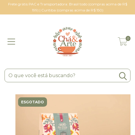
Frete grátis PAC e Transportadora: Brasil todo (compras acima de R$
199) | Curitiba (compras acima de R$ 150)
0
ESGOTADO